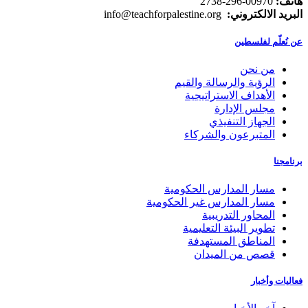
هاتف:
00970-296-2738
البريد الالكتروني:
info@teachforpalestine.org
عن نُعلّم لفلسطين
من نحن
الرؤية والرسالة والقيم
الأهداف الاستراتيجية
مجلس الإدارة
الجهاز التنفيذي
المتبرعون والشركاء
برنامجنا
مسار المدارس الحكومية
مسار المدارس غير الحكومية
المحاور التدريبية
تطوير البيئة التعليمية
المناطق المستهدفة
قصص من الميدان
فعاليات وأخبار